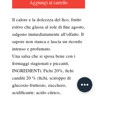
Aggiungi al carrello
Il calore e la dolcezza del fico, frutto
estivo che glassa al sole di fine agosto,
salgono immediatamente all’olfatto. Il
sapore non stanca e lascia un ricordo
intenso e profumato.
Una salsa che si sposa bene con i
formaggi stagionati e piccanti.
INGREDIENTi: Fichi 20%, fichi
canditi 20 % (fichi, sciroppo di
glucosio-fruttosio, zucchero,
acidificante: acido citrico,
antiossidante: anidride solforosa),
zucchero, acqua, sciroppo di
glucosio, aroma senape, aromi,
colorante: E141. Senza Glutine
120 GR